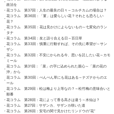
政治を
花コラム 第37回：人生の最良の日々～コルチカムの場合は？
花コラム 第36回：「菫」は愛らしい花？それとも恐ろしい
花？
花コラム 第35回：花は見かけによらないもの～七変化のラン
タナ
花コラム 第34回：友と語り合える日～百日草
花コラム 第33回：慎重に行動すれば、その先に希望が～サン
ザシ
花コラム 第32回：不安にかられる今、思いを託したい花～カモ
ミール
花コラム 第31回：「菜」の字に込められた親心～「菜の花の
沖」から
花コラム 第30回：ぺんぺん草にも花はある～ナズナからのエ
ール
花コラム 第29回：松は梅より上等なの？～松竹梅の意味合いと
順番
花コラム 第28回：花によって香る高さは違う～水仙は？
花コラム 第27回：サザンカ、サザンカ咲いた道
花コラム 第26回：安宅の関で見かけたリンドウの“花”