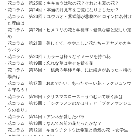
花コラム 第25回：キキョウは秋の花？それとも夏の花？
花コラム 第24回：本当の月見草をご覧になりましたか？
花コラム 第23回：ユウガオ～紫式部が悲劇のヒロインに名付け
た理由は
花コラム 第22回：ヒメユリの花と学徒隊～健気な姿と悲しい定
め
花コラム 第21回：美しくて、ややこしい花たち～アヤメかカキ
ツバタ
花コラム 第20回：カラーは様々なイメージを持つ花
花コラム 第19回：忘れな草は幸せを祈る花
花コラム 第18回：「桃栗３年柿８年」には続きがあった～梅の
場合は
花コラム 第17回：おめでたい、あったか～い花・フクジュソウ
を守ろう！
花コラム 第16回：クリスマスローズ～うつむいて咲く訳は
花コラム 第15回：「シクラメンのかほり」と「ブタノマンジュ
ウの香り」
花コラム 第14回：アンネが愛したバラ
花コラム 第13回：なんて名前の花だったかな？
花コラム 第12回：キョウチクトウは希望と勇気の花 ～女学生