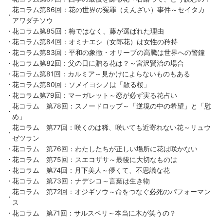
花コラム第86回：花の世界の冤罪（えんざい）事件～セイタカ
アワダチソウ
花コラム第85回：梅ではなく、藤が選ばれた理由
花コラム第84回：オミナエシ（女郎花）は女性の矜持
花コラム第83回：平和の象徴・オリーブの高騰は世界への警鐘
花コラム第82回：父の日に贈る花は？～宮沢賢治の場合
花コラム第81回：カルミア～見かけによらないものもある
花コラム第80回：ソメイヨシノは「散る桜」
花コラム第79回：マーガレット～恋が必ず実る花占い
花コラム 第78回：スノードロップ～「逆境の中の希望」と「慰
め」
花コラム 第77回：咲くのは稀、咲いても近寄れない花～リュウ
ゼツラン
花コラム 第76回：わたしたちが正しい場所に花は咲かない
花コラム 第75回：スエコザサ～最後に大切なものは
花コラム 第74回：月下美人～儚くて、不思議な花
花コラム 第73回：ナデシコ～言葉は生き物
花コラム 第72回：オジギソウ～命をつなぐ必死のパフォーマン
ス
花コラム 第71回：サルスベリ～本当に木が笑うの？