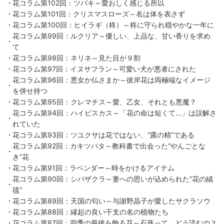
花コラム第102回：ツバキ～愛おしく感じる所以
花コラム第101回：クリスマスローズ～名は体を表さず
花コラム第100回：ヒイラギ（柊）～柊に守られ穏やかな一年に
花コラム第99回：ルクリア～優しい、上品な、甘い香りを求め
て
花コラム第98回：ネリネ～見た目が９割
花コラム第97回：イヌサフラン～可愛い犬が悪者にされた
花コラム第96回：悪女か仏さまか～彼岸花は両極端なイメージ
を併せ持つ
花コラム第95回：クレマチス～愛、乙女、それとも悪魔？
花コラム第94回：ハイビスカス～「花の命は短くて…」は誤解さ
れていた
花コラム第93回：ツユクサは花ではない、“露の精”である
花コラム第92回：カキツバタ～教科書で出会った“やんごとな
き”花
花コラム第91回：ラベンダー～時をかけるアイテム
花コラム第90回：シバザクラ～妻への思いが込められた“花の絨
毯”
花コラム第89回：天国の匂い～与謝野晶子が愛したサクラソウ
花コラム第88回：縁起の良い干支の名の植物たち
花コラム第87回：四季の最後を飾る花～石蕗って、どう読むの？