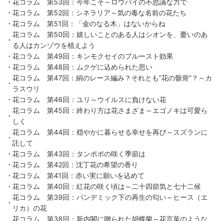
花コラム 第53回：今年こそ～ロウバイの不思議な力で
花コラム 第52回：シネラリア～気の毒な名前の花たち
花コラム 第51回：「金のなる木」はないからね
花コラム 第50回：嬉しいことのある人はシオンを、憂いのあ
る人はカンゾウを植えよう
花コラム 第49回：キンモクセイのプルースト効果
花コラム 第48回：ムクゲに込められた思い
花コラム 第47回：絹のレース編み？それとも“花の骸骨”？～カ
ラスウリ
花コラム 第46回：ユリ～ウイルスに負けない花
花コラム 第45回：終わり方は花さまざま～エゴノキは可愛ら
しく
花コラム 第44回：穏やかに暮らせる幸せを再び～スズランに
託して
花コラム 第43回：タンポポの咲く季節は
花コラム 第42回：沈丁花の希望の香り
花コラム 第41回：赤い実に願いを込めて
花コラム 第40回：紅花の咲く頃は～二十四節気と七十二候
花コラム 第39回：パンデミック下の再生の匂い～ヒース（エ
リカ）の花
花コラム 第38回：新内閣に贈られた胡蝶蘭～花言葉のような