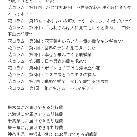
の慟哭（どうこく）の記～
花コラム 第11回：ハスは神秘的、不思議な花～咲く時に音がす
るって本当？
花コラム 第10回：あじさいを咲かそう あじさいを根づかそう
花コラム 第9回：「お花さんは人に見てもらうと喜ぶ」～門外
不出の芍薬で
花コラム 第8回：花言葉もいろいろ―気の毒なキンギョソウ
花コラム 第7回：世界のランを見てきました
花コラム 第6回：幸せが飛んでくる胡蝶蘭
花コラム 第5回：日本最古の蘭を求めて
花コラム 第4回：ポインセチアは心浮き立つ花
花コラム 第3回：コスモスとコスモスの営み
花コラム 第2回：眺めて愛で、食して愛でる阿房宮
花コラム 第1回：花と生きる - ハマギク -
栃木県にお届けできる胡蝶蘭
北海道にお届けできる胡蝶蘭
千葉県にお届けできる胡蝶蘭
埼玉県にお届けできる胡蝶蘭
神奈川県（横浜市含む）にお届けできる胡蝶蘭