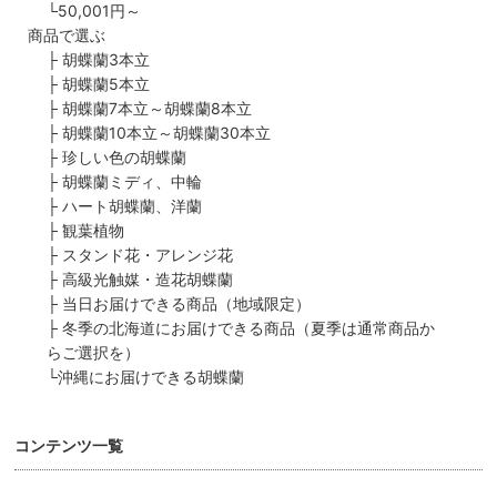
└
50,001円～
商品で選ぶ
├
胡蝶蘭3本立
├
胡蝶蘭5本立
├
胡蝶蘭7本立～胡蝶蘭8本立
├
胡蝶蘭10本立～胡蝶蘭30本立
├
珍しい色の胡蝶蘭
├
胡蝶蘭ミディ、中輪
├
ハート胡蝶蘭、洋蘭
├
観葉植物
├
スタンド花・アレンジ花
├
高級光触媒・造花胡蝶蘭
├
当日お届けできる商品（地域限定）
├
冬季の北海道にお届けできる商品（夏季は通常商品か
らご選択を）
└
沖縄にお届けできる胡蝶蘭
コンテンツ一覧