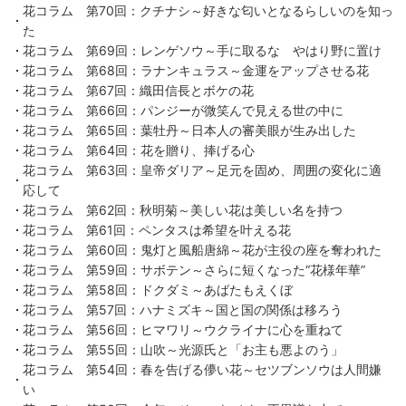
花コラム 第70回：クチナシ～好きな匂いとなるらしいのを知っ
た
花コラム 第69回：レンゲソウ～手に取るな やはり野に置け
花コラム 第68回：ラナンキュラス～金運をアップさせる花
花コラム 第67回：織田信長とボケの花
花コラム 第66回：パンジーが微笑んで見える世の中に
花コラム 第65回：葉牡丹～日本人の審美眼が生み出した
花コラム 第64回：花を贈り、捧げる心
花コラム 第63回：皇帝ダリア～足元を固め、周囲の変化に適
応して
花コラム 第62回：秋明菊～美しい花は美しい名を持つ
花コラム 第61回：ペンタスは希望を叶える花
花コラム 第60回：鬼灯と風船唐綿～花が主役の座を奪われた
花コラム 第59回：サボテン～さらに短くなった“花様年華”
花コラム 第58回：ドクダミ～あばたもえくぼ
花コラム 第57回：ハナミズキ～国と国の関係は移ろう
花コラム 第56回：ヒマワリ～ウクライナに心を重ねて
花コラム 第55回：山吹～光源氏と「お主も悪よのう」
花コラム 第54回：春を告げる儚い花～セツブンソウは人間嫌
い