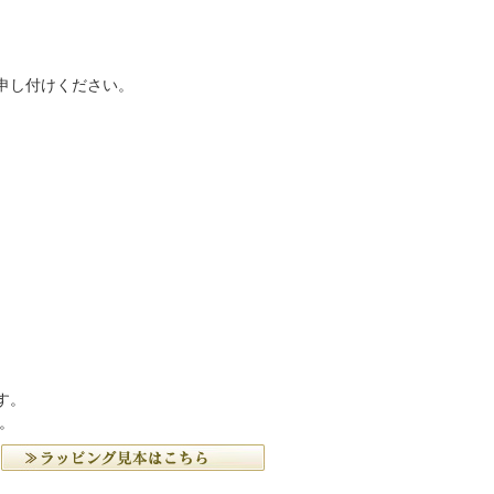
申し付けください。
す。
。