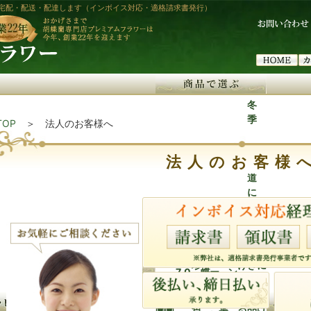
宅配・配送・配達します（インボイス対応・適格請求書発行）
冬
季
TOP
＞ 法人のお客様へ
の
北
法人のお客様
海
道
に
当
お
胡
日
届
胡
蝶
お
け
沖
蝶
蘭
ス
届
で
縄
蘭
1
胡
ハ
タ
珍
け
き
に
7
0
蝶
ー
ン
胡
胡
し
で
る
お
50,
本
本
蘭
ト
ド
〜
蝶
蝶
い
観
き
商
届
〜1
〜2
〜3
〜4
〜5
00
立
立
ミ
胡
花
1.7
蘭
蘭
色
葉
る
品
け