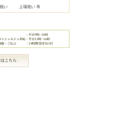
祝い
上場祝い 等