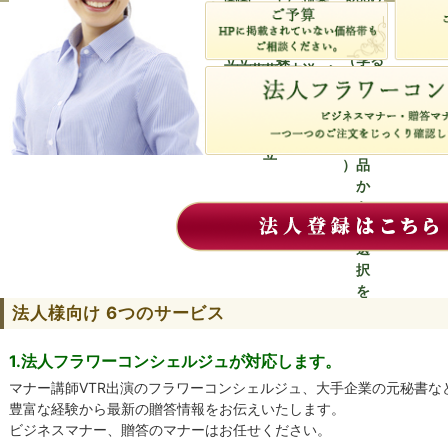
万
万
万
万
万
1
～
～
デ
蝶
・
万
3
5
の
植
商
（
で
円
円
円
円
円
円
胡
胡
ィ
蘭
ア
円
本
本
胡
物
品
夏
き
〜
蝶
蝶
、
、
レ
立
立
蝶
（
季
る
蘭
蘭
中
洋
ン
蘭
地
は
胡
8
3
輪
蘭
ジ
域
通
蝶
本
0
花
限
常
蘭
立
本
定
商
立
）
品
か
ら
ご
選
択
を
法人様向け 6つのサービス
）
1.法人フラワーコンシェルジュが対応します。
マナー講師VTR出演のフラワーコンシェルジュ、大手企業の元秘書な
豊富な経験から最新の贈答情報をお伝えいたします。
ビジネスマナー、贈答のマナーはお任せください。