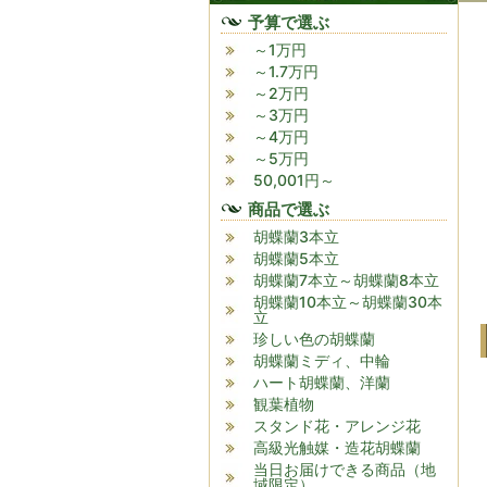
予算で選ぶ
～1万円
～1.7万円
～2万円
～3万円
～4万円
～5万円
50,001円～
商品で選ぶ
胡蝶蘭3本立
胡蝶蘭5本立
胡蝶蘭7本立～胡蝶蘭8本立
胡蝶蘭10本立～胡蝶蘭30本
立
珍しい色の胡蝶蘭
胡蝶蘭ミディ、中輪
ハート胡蝶蘭、洋蘭
観葉植物
スタンド花・アレンジ花
高級光触媒・造花胡蝶蘭
当日お届けできる商品（地
域限定）