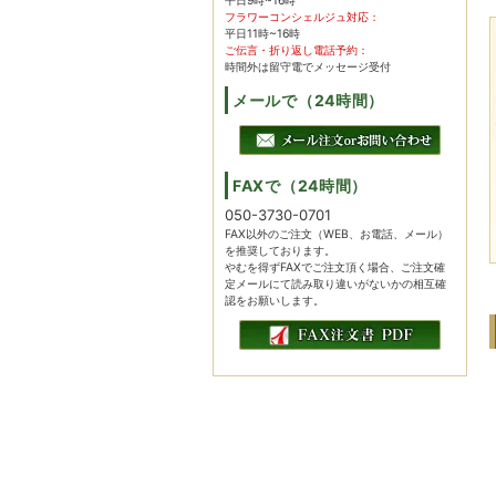
平日9時~16時
フラワーコンシェルジュ対応：
平日11時~16時
ご伝言・折り返し電話予約：
時間外は留守電でメッセージ受付
メールで（24時間）
FAXで（24時間）
050-3730-0701
FAX以外のご注文（WEB、お電話、メール）
を推奨しております。
やむを得ずFAXでご注文頂く場合、ご注文確
定メールにて読み取り違いがないかの相互確
認をお願いします。