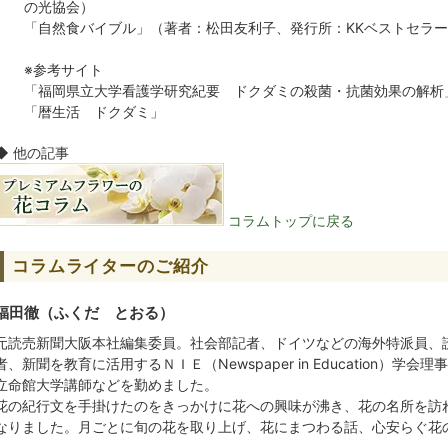
の光協会）
「自然食バイブル」（著者：松田友利子、発行所：KKベストセラ
※参考サイト
「福岡県立大学看護学研究紀要 ドクダミの殺菌・抗菌効果の解析
「暦生活 ドクダミ」
◆ 他の記事
コラムトップに戻る
コラムライターのご紹介
福田徹（ふくだ とおる）
元読売新聞大阪本社編集委員。社会部記者、ドイツなどの海外特派員、
者、新聞を教育に活用するＮＩＥ（Newspaper in Education）
立命館大学講師などを勤めました。
花の紀行文を手掛けたのをきっかけに花への興味が沸き、花の名所を訪
なりました。月ごとに旬の花を取り上げ、花にまつわる話、心安らぐ花