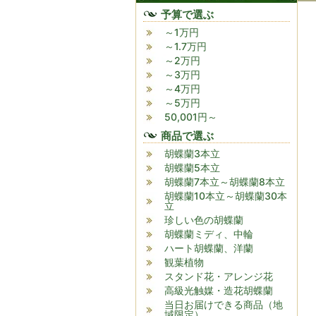
予算で選ぶ
～1万円
～1.7万円
～2万円
～3万円
～4万円
～5万円
50,001円～
商品で選ぶ
胡蝶蘭3本立
胡蝶蘭5本立
胡蝶蘭7本立～胡蝶蘭8本立
胡蝶蘭10本立～胡蝶蘭30本
立
珍しい色の胡蝶蘭
胡蝶蘭ミディ、中輪
ハート胡蝶蘭、洋蘭
観葉植物
スタンド花・アレンジ花
高級光触媒・造花胡蝶蘭
当日お届けできる商品（地
域限定）