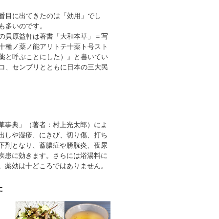
番目に出てきたのは「効用」でし
も多いのです。
の貝原益軒は著書「大和本草」＝写
十種ノ薬ノ能アリトテ十薬ト号スト
薬と呼ぶことにした）』と書いてい
コ、センブリとともに日本の三大民
草事典」（著者：村上光太郎）によ
出しや湿疹、にきび、切り傷、打ち
下剤となり、蓄膿症や膀胱炎、夜尿
疾患に効きます。さらには浴湯料に
。薬効は十どころではありません。
た