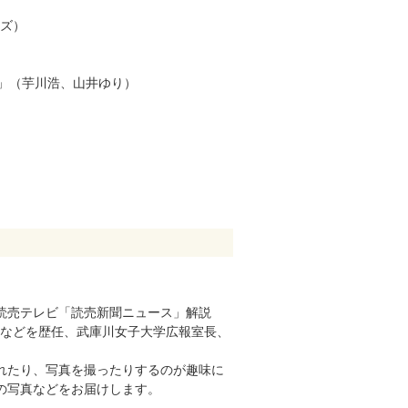
ーズ）
」（芋川浩、山井ゆり）
読売テレビ「読売新聞ニュース」解説
学会理事などを歴任、武庫川女子大学広報室長、
れたり、写真を撮ったりするのが趣味に
の写真などをお届けします。