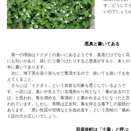
す。どうして
いのでしょう
悪臭と書いてある
第一の理由はドクダミの臭いにあるようです。葉茎だけでなく花
にも匂いがあり、抜いたり傷つけたりすると悪臭がすると、多くの
本に書いてあります。
次に、地下茎を張り巡らせて繁茂するので、抜いても抜いても生
えてくること。
さらには「ドクダミ」という名前も印象を悪くしているようで
す。一説には、臭いや生えている場所から何となく「毒があるので
は」と思われ、毒を溜める「毒溜め」と書かれるようになったと言
われています。しかし、実際は正反対。毒を抑える毒下しの薬効が
あります。「悪い性質や習慣などを改め直す」という意味の「矯め
く説の方が正しいでしょう。
貝原益軒は「十薬」と呼ぶ