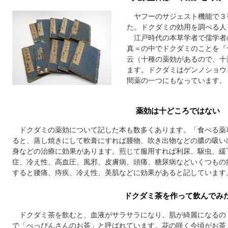
ヤフーのサジェスト機能で３
た。ドクダミの効用を調べる人
江戸時代の本草学者で儒学者
真＝の中でドクダミのことを『
云（十種の薬効があるので、十
ます。ドクダミはゲンノショウ
間薬の一つにもなっています。
薬効は十どころではない
ドクダミの薬効について記した本も数多くあります。「食べる薬
ると、蒸し焼きにして軟膏にすれば腫物、吹き出物などの膿の吸い
身などの治療に効果があります。煎じて服用すれば利尿、駆虫、緩
症、冷え性、高血圧、風邪、皮膚病、頭痛、糖尿病などいくつもの
すると腰痛、痔疾、冷え性、美肌などに効果があると記しています
ドクダミ茶を作って飲んでみ
ドクダミ茶を飲むと、血液がサラサラになり、肌が綺麗になるの
で「べっぴんさんのお茶」と呼ばれています。花の咲く今頃がお茶