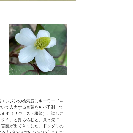
け
エンジンの検索窓にキーワードを
いて入力する言葉をAIが予測して
します（サジェスト機能）。試しに
クダミ」と打ち込むと、真っ先に
う言葉が出てきました。ドクダミの
べる人がいかに多いかということで