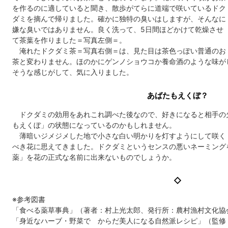
を作るのに適していると聞き、散歩がてらに道端で咲いているドク
ダミを摘んで帰りました。確かに独特の臭いはしますが、そんなに
嫌な臭いではありません。良く洗って、5日間ほどかけて乾燥させ
て茶葉を作りました＝写真左側＝。
淹れたドクダミ茶＝写真右側＝は、見た目は茶色っぽい普通のお
茶と変わりません。ほのかにゲンノショウコか養命酒のような味が
そうな感じがして、気に入りました。
あばたもえくぼ？
ドクダミの効用をあれこれ調べた後なので、好きになると相手の
もえくぼ」の状態になっているのかもしれません。
薄暗いジメジメした地で小さな白い明かりを灯すようにして咲く
べき花に思えてきました。ドクダミというセンスの悪いネーミング
薬」を花の正式な名前に出来ないものでしょうか。
◇
※参考図書
「食べる薬草事典」（著者：村上光太郎、発行所：農村漁村文化協
「身近なハーブ・野菜で からだ美人になる自然派レシピ」（監修