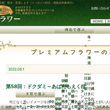
宅配・配送・配達します（インボイス対応・適格請求書発行）
冬
季
の
プレミアムフラワーの
北
海
道
に
2022.06.1
当
お
胡
日
届
胡
蝶
お
け
沖
第58回：ドクダミ～あばたもえくぼ
蝶
蘭
ス
届
で
縄
蘭
1
胡
ハ
タ
珍
け
き
に
7
0
蝶
ー
ン
胡
胡
し
で
る
お
50,
本
本
蘭
ト
ド
何となく悪いイメージを持っていたが、付き合ってみると好い人
〜
蝶
蝶
い
観
き
商
届
〜1
〜2
〜3
〜4
〜5
00
立
立
ミ
胡
花
知れば知るほど良い所が見えてきて、どうして悪く思っていたのか
1.7
蘭
蘭
色
葉
る
品
け