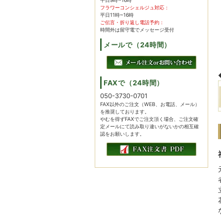
平日9時~16時
フラワーコンシェルジュ対応：
平日11時~16時
ご伝言・折り返し電話予約：
時間外は留守電でメッセージ受付
メールで（24時間）
FAXで（24時間）
050-3730-0701
FAX以外のご注文（WEB、お電話、メール）
を推奨しております。
やむを得ずFAXでご注文頂く場合、ご注文確
定メールにて読み取り違いがないかの相互確
認をお願いします。