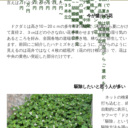
万
万
万
万
万
1
～
～
デ
蝶
・
言えば、ドクダミがそうでした。
万
3
5
の
植
商
（
で
円
円
円
円
円
円
胡
胡
ィ
蘭
ア
円
本
本
胡
物
品
夏
き
〜
蝶
蝶
、
、
レ
今が盛りの花
立
立
蝶
（
季
る
蘭
蘭
中
洋
ン
蘭
地
は
胡
8
3
輪
蘭
ジ
ドクダミは高さ10～20ｃｍの多年草の草本で、初夏から夏にか
域
通
蝶
本
0
花
て直径２、３㎝ほどの小さな白い花を咲かせます。日陰の湿り気の
限
常
蘭
立
本
あるところを好み、全国各地の道端や空き地、林などで群生してい
定
商
立
ます。前回にご紹介したハナミズキと同じように、花びらのように
）
品
見えるのは花弁ではなく４枚の総苞片（花の付け根の葉）で、花は
か
中央の黄色い突起した部分だけです。
ら
ご
選
択
を
駆除したいと思う人が多い
）
ネットの検索
打ち込むと、続
自動的に表示
ヤフーで「ド
「駆除」とい
駆除方法を調