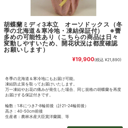
胡蝶蘭ミディ3本立 オーソドックス（冬
季の北海道＆寒冷地・凍結保証付） ※蕾
多めの可能性あり（こちらの商品は日々
変動しやすいため、開花状況は都度確認
お願いします）
¥19,900
(税込 ¥21,890)
冬季の北海道＆寒冷地にもお届け可能。
凍結防止策を取ってお届けいたします。
万一凍結やお花の痛みが発生した場合、同じ規格の胡蝶蘭を再度
お届けする保証付きです。
輪数：1本につき7-8輪前後（計21-24輪前後）
高さ：40-50cm前後
生産者：農林水産大臣賞洋蘭園、等