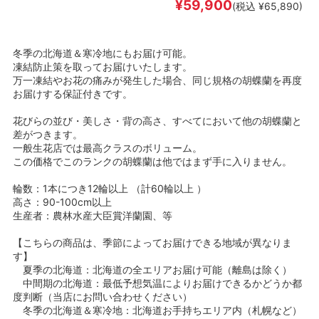
¥59,900
(税込 ¥65,890)
冬季の北海道＆寒冷地にもお届け可能。
凍結防止策を取ってお届けいたします。
万一凍結やお花の痛みが発生した場合、同じ規格の胡蝶蘭を再度
お届けする保証付きです。
花びらの並び・美しさ・背の高さ、すべてにおいて他の胡蝶蘭と
差がつきます。
一般生花店では最高クラスのボリューム。
この価格でこのランクの胡蝶蘭は他ではまず手に入りません。
輪数：1本につき12輪以上 （計60輪以上 ）
高さ：90-100cm以上
生産者：農林水産大臣賞洋蘭園、等
【こちらの商品は、季節によってお届けできる地域が異なりま
す】
夏季の北海道：北海道の全エリアお届け可能（離島は除く）
中間期の北海道：最低予想気温によりお届けできるかどうか都
度判断（当店にお問い合わせください）
冬季の北海道＆寒冷地：北海道お手持ちエリア内（札幌など）