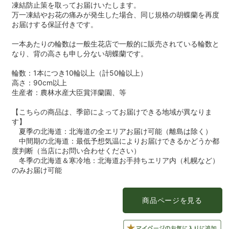
凍結防止策を取ってお届けいたします。
万一凍結やお花の痛みが発生した場合、同じ規格の胡蝶蘭を再度
お届けする保証付きです。
一本あたりの輪数は一般生花店で一般的に販売されている輪数と
なり、背の高さも申し分ない胡蝶蘭です。
輪数：1本につき10輪以上（計50輪以上）
高さ：90cm以上
生産者：農林水産大臣賞洋蘭園、等
【こちらの商品は、季節によってお届けできる地域が異なりま
す】
夏季の北海道：北海道の全エリアお届け可能（離島は除く）
中間期の北海道：最低予想気温によりお届けできるかどうか都
度判断（当店にお問い合わせください）
冬季の北海道＆寒冷地：北海道お手持ちエリア内（札幌など）
のみお届け可能