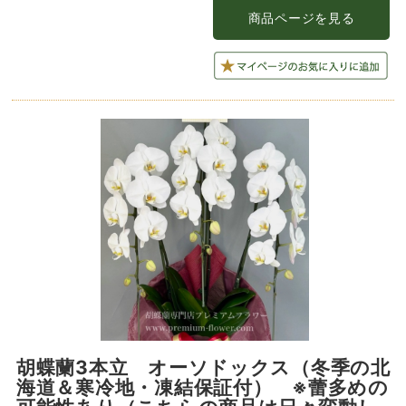
胡蝶蘭3本立 オーソドックス（冬季の北
海道＆寒冷地・凍結保証付） ※蕾多めの