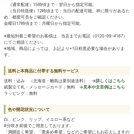
（通常配達）15時頃まで：翌日から指定可能。
（当日特急便）12時頃まで：当日の配達可能。枠に限りがあるた
め、都度可否をご確認ください。
金曜日17時頃まで：月曜日から指定可能。
※最短到着ご希望のお客様は、当店までお電話（0120-99-4187）
にてご相談ください。
※地域、商品によっては、上記より+1日程度必要な場合がありま
す。
送料と本商品に付帯する無料サービス
送料：込み （北海道・離島は要別途送料）
→詳しくはこちら
紙製立て札・メッセージカード：無料
→見本や文言例はこちら
ラッピング：無料
色や開花状況について
白、ピンク、リップ、イエロー系など
8分咲き前後でご用意しております。
「満開近く希望」「蕾多め希望」などのご希望にもお応えしますの