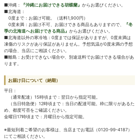
■沖縄：
『沖縄にお届けできる胡蝶蘭』
からお選びください。
■北海道：
0度まで：お届け可能。（送料1,900円）
0度未満：お届け不可、お届けできる商品もありますので、
『冬
季の北海道へお届けできる商品』
からお選びください。
■北海道以外の寒冷地：0度までは保証がありますが、0度未満は
凍傷のリスクがあり保証がありません。予想気温が0度未満の予想
の場合、当店にご相談ください。
■離島：お受けできない場合や、別途送料でお届けできる場合があ
ります。
お届け日について（納期）
平日：
（通常配達）15時頃まで：翌日から指定可能。
（当日特急便）12時頃まで：当日の配達可能。枠に限りがあるた
め、都度可否をご確認ください。
金曜日17時頃まで：月曜日から指定可能。
※最短到着ご希望のお客様は、当店までお電話（0120-99-4187）
にてご相談ください。