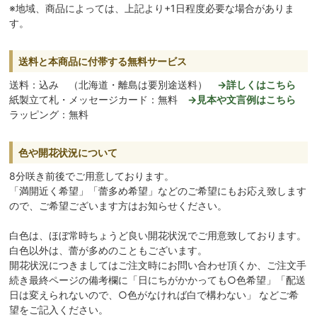
※地域、商品によっては、上記より+1日程度必要な場合がありま
す。
送料と本商品に付帯する無料サービス
送料：込み （北海道・離島は要別途送料）
→詳しくはこちら
紙製立て札・メッセージカード：無料
→見本や文言例はこちら
ラッピング：無料
色や開花状況について
8分咲き前後でご用意しております。
「満開近く希望」「蕾多め希望」などのご希望にもお応え致します
ので、ご希望ございます方はお知らせください。
白色は、ほぼ常時ちょうど良い開花状況でご用意致しております。
白色以外は、蕾が多めのこともございます。
開花状況につきましてはご注文時にお問い合わせ頂くか、ご注文手
続き最終ページの備考欄に「日にちがかかっても○色希望」「配送
日は変えられないので、○色がなければ白で構わない」 などご希
望をご記入ください。