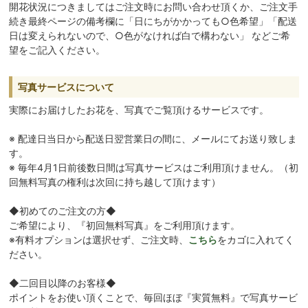
開花状況につきましてはご注文時にお問い合わせ頂くか、ご注文手
続き最終ページの備考欄に「日にちがかかっても○色希望」「配送
日は変えられないので、○色がなければ白で構わない」 などご希
望をご記入ください。
写真サービスについて
実際にお届けしたお花を、写真でご覧頂けるサービスです。
※ 配達日当日から配送日翌営業日の間に、メールにてお送り致しま
す。
※ 毎年4月1日前後数日間は写真サービスはご利用頂けません。（初
回無料写真の権利は次回に持ち越して頂けます）
◆初めてのご注文の方◆
ご希望により、『初回無料写真』をご利用頂けます。
※有料オプションは選択せず、ご注文時、
こちら
をカゴに入れてく
ださい。
◆二回目以降のお客様◆
ポイントをお使い頂くことで、毎回ほぼ『実質無料』で写真サービ