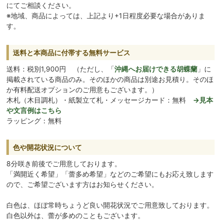
にてご相談ください。
※地域、商品によっては、上記より+1日程度必要な場合がありま
す。
送料と本商品に付帯する無料サービス
送料：税別1,900円 （ただし、「
沖縄へお届けできる胡蝶蘭
」に
掲載されている商品のみ。そのほかの商品は別途お見積り。そのほ
か有料配送オプションのご用意もございます。）
木札（木目調札）・紙製立て札・メッセージカード：無料
→見本
や文言例はこちら
ラッピング：無料
色や開花状況について
8分咲き前後でご用意しております。
「満開近く希望」「蕾多め希望」などのご希望にもお応え致します
ので、ご希望ございます方はお知らせください。
白色は、ほぼ常時ちょうど良い開花状況でご用意致しております。
白色以外は、蕾が多めのこともございます。