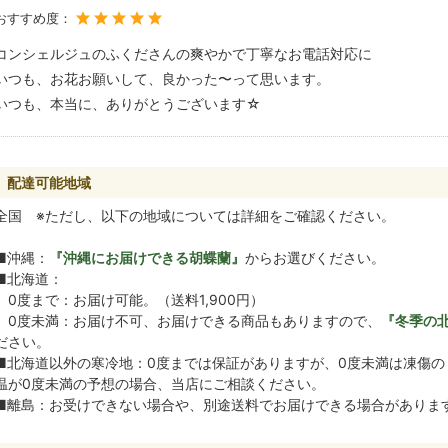
おすすめ度：
コンシェルジュのふくださんの爽やかで丁寧なお電話対応に
いつも、お花お願いして、良かった〜って思います。
いつも、本当に、ありがとうございます☆
配達可能地域
全国 ※ただし、以下の地域については詳細をご確認ください。
■沖縄：
『沖縄にお届けできる胡蝶蘭』
からお選びください。
■北海道：
0度まで：お届け可能。（送料1,900円）
0度未満：お届け不可、お届けできる商品もありますので、
『冬季の
ださい。
■北海道以外の寒冷地：0度までは保証がありますが、0度未満は凍傷
温が0度未満の予想の場合、当店にご相談ください。
■離島：お受けできない場合や、別途送料でお届けできる場合がありま