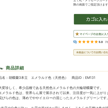
5.0
(1
商品詳細
品名：胡蝶蘭3本立 エメラルド色（天然色） 商品ID：EM131
大変珍しく、希少品種である天然色エメラルド色の大輪胡蝶蘭です。
エメラルド色は、世界らん展で展示されて以来、注目度が一気に上がり
花びらの色は、薄めでややイエローの混じったエメラルドグリーンです
※当店の白色に比べ、お花の並びは一定しません。こちらの品種は色の