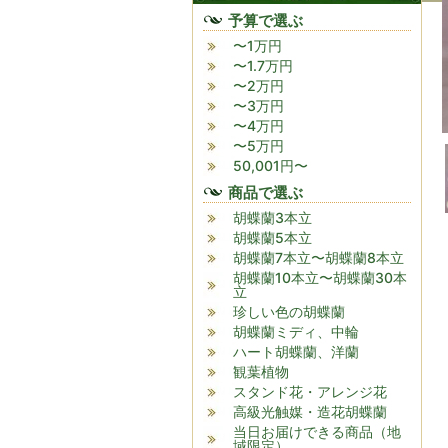
予算で選ぶ
〜1万円
〜1.7万円
〜2万円
〜3万円
〜4万円
〜5万円
50,001円〜
商品で選ぶ
胡蝶蘭3本立
胡蝶蘭5本立
胡蝶蘭7本立〜胡蝶蘭8本立
胡蝶蘭10本立〜胡蝶蘭30本
立
珍しい色の胡蝶蘭
胡蝶蘭ミディ、中輪
ハート胡蝶蘭、洋蘭
観葉植物
スタンド花・アレンジ花
高級光触媒・造花胡蝶蘭
当日お届けできる商品（地
域限定）