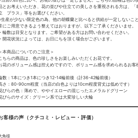
品とお考えいただき、花の並びや仕立ての美しさを重視される方は、「
立 プラス」等をお選びください。
※生産が少ない限定色の為、他の胡蝶蘭と比べると供給が一定しないこ
常にご用意できるよう整えてはおりますが、以下ご了承くださいませ。
・輪数は目安となります。ご希望がある方はお問い合わせください。
・開花状況によっては、お日にちを頂く場合がございます。
＜本商品についてのご注意＞
こちらの商品は、色の珍しさをお楽しみいただくお花です。
お花のボリューム感は控えめですので、ボリューム感を求められるお客
輪数：1本につき1本につき12-14輪前後（計36-42輪前後）
高さ：80-90cm程度（当店の白色よりは10cm程度背丈は低めです）
花びらの色：薄めで、ややイエローの混じったエメラルドグリーン
花びらのサイズ：グリーン系では大変珍しい大輪
お客様の声（クチコミ・レビュー・評価）
大角様