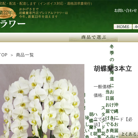
宅配・配送・配達します（インボイス対応・適格請求書発行）
冬
季
TOP
商品一覧
の
北
胡蝶蘭3本立
海
道
に
一般価格:
当
お
胡
価格:
日
届
胡
蝶
お
け
沖
蝶
蘭
ス
届
で
縄
蘭
1
胡
ハ
タ
珍
け
き
に
立て札・カード【必
7
0
蝶
ー
ン
胡
胡
し
で
る
お
須】:
50,
本
本
蘭
ト
ド
〜
蝶
蝶
い
観
き
商
届
〜1
〜2
〜3
〜4
〜5
00
立
立
ミ
胡
花
1.7
蘭
蘭
色
葉
る
品
け