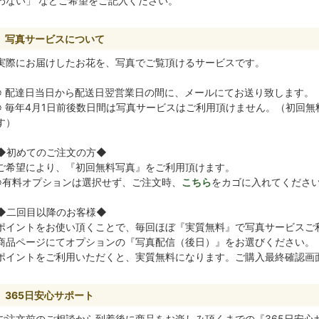
わない」 などご希望をご記入ください。
写真サービスについて
実際にお届けしたお花を、写真でご覧頂けるサービスです。
※ 配達日当日から配送日翌営業日の間に、メールにてお送り致します。
※ 毎年4月1日前後数日間は写真サービスはご利用頂けません。（初回
す）
◆初めてのご注文の方◆
ご希望により、『初回無料写真』をご利用頂けます。
※有料オプションは選択せず、ご注文時、
こちら
をカゴに入れてくださ
◆二回目以降のお客様◆
ポイントをお使い頂くことで、毎回ほぼ『実質無料』で写真サービスご
商品ページにてオプションの『写真配信（後日）』をお選びください。
ポイントをご利用いただくと、実質無料になります。ご購入最終確認画面
365日安心サポート
ご注文前のご相談から到着後に商品をお楽しみ頂くまでの『365日安心