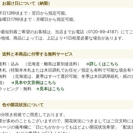
お届け日について（納期）
平日12時頃まで：翌日から指定可能。
金曜日17時頃まで：月曜日から指定可能。
※最短到着ご希望のお客様は、当店までお電話（0120-99-4187）に
※地域、商品によっては、上記より+1日程度必要な場合があります。
送料と本商品に付帯する無料サービス
送料：込み （北海道・離島は要別途送料）
→詳しくはこちら
木札（特製本木札または木目調札でお任せ／指定も有料で可能な場合有
無料 （北海道は、夏季はすべて選択可能、冬季は木目調厚紙札・紙の
能）
→見本や文言例はこちら
ラッピング：無料
→見本はこちら
色や開花状況について
8分咲き前後でご用意しております。
蕾が多めのこともございますので、開花状況につきましてはご注文時に
ページの備考欄に「日にちがかかってもほどよい開花状況希望」「配送