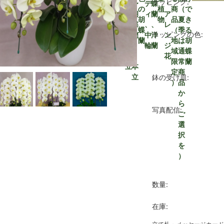
ラッピング:
万
万
万
万
万
1
〜
〜
デ
蝶
・
万
3
5
の
植
商
（
で
円
円
円
円
円
円
胡
胡
ィ
蘭
ア
円
本
本
胡
物
品
夏
き
〜
蝶
蝶
、
、
レ
立
立
蝶
（
季
る
ラッピングの色:
蘭
蘭
中
洋
ン
蘭
地
は
胡
8
3
輪
蘭
ジ
域
通
蝶
本
0
花
限
常
蘭
立
本
定
商
立
鉢の受け皿:
）
品
か
ら
写真配信:
ご
選
択
を
）
数量:
在庫: