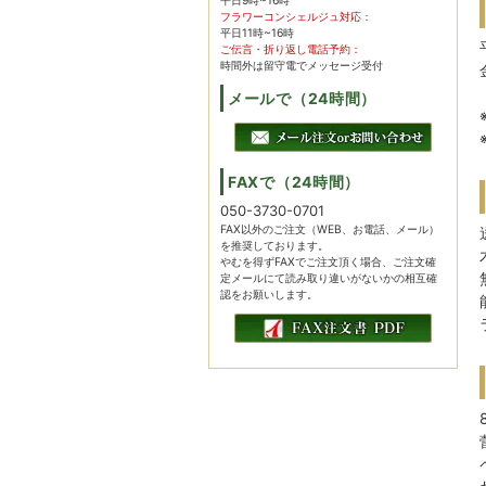
平日9時~16時
フラワーコンシェルジュ対応：
平日11時~16時
ご伝言・折り返し電話予約：
時間外は留守電でメッセージ受付
メールで（24時間）
FAXで（24時間）
050-3730-0701
FAX以外のご注文（WEB、お電話、メール）
を推奨しております。
やむを得ずFAXでご注文頂く場合、ご注文確
定メールにて読み取り違いがないかの相互確
認をお願いします。