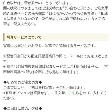
白色以外は、蕾が多めのこともございます。
開花状況につきましてはご注文時にお問い合わせ頂くか、ご注文手
続き最終ページの備考欄に「日にちがかかっても○色希望」「配送
日は変えられないので、○色がなければ白で構わない」 などご希
望をご記入ください。
写真サービスについて
実際にお届けしたお花を、写真でご覧頂けるサービスです。
※ 配達日当日から配送日翌営業日の間に、メールにてお送り致しま
す。
※ 毎年4月1日前後数日間は写真サービスはご利用頂けません。（初
回無料写真の権利は次回に持ち越して頂けます）
◆初めてのご注文の方◆
ご希望により、『初回無料写真』をご利用頂けます。
※有料オプションは選択せず、ご注文時、
こちら
をカゴに入れてく
ださい。
◆二回目以降のお客様◆