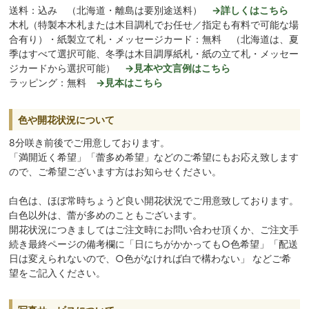
送料：込み （北海道・離島は要別途送料）
→詳しくはこちら
木札（特製本木札または木目調札でお任せ／指定も有料で可能な場
合有り）・紙製立て札・メッセージカード：無料 （北海道は、夏
季はすべて選択可能、冬季は木目調厚紙札・紙の立て札・メッセー
ジカードから選択可能）
→見本や文言例はこちら
ラッピング：無料
→見本はこちら
色や開花状況について
8分咲き前後でご用意しております。
「満開近く希望」「蕾多め希望」などのご希望にもお応え致します
ので、ご希望ございます方はお知らせください。
白色は、ほぼ常時ちょうど良い開花状況でご用意致しております。
白色以外は、蕾が多めのこともございます。
開花状況につきましてはご注文時にお問い合わせ頂くか、ご注文手
続き最終ページの備考欄に「日にちがかかっても○色希望」「配送
日は変えられないので、○色がなければ白で構わない」 などご希
望をご記入ください。